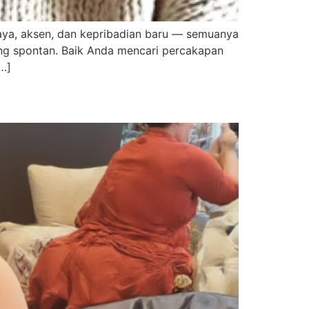
ya, aksen, dan kepribadian baru — semuanya
ang spontan. Baik Anda mencari percakapan
…]