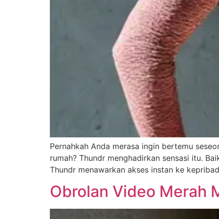
Pernahkah Anda merasa ingin bertemu seseor
rumah? Thundr menghadirkan sensasi itu. Bai
Thundr menawarkan akses instan ke kepribadi
Obrolan Video Merah 