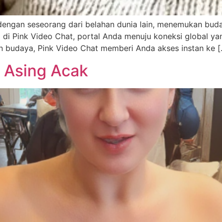
gan seseorang dari belahan dunia lain, menemukan buda
di Pink Video Chat, portal Anda menuju koneksi global y
n budaya, Pink Video Chat memberi Anda akses instan ke [
 Asing Acak