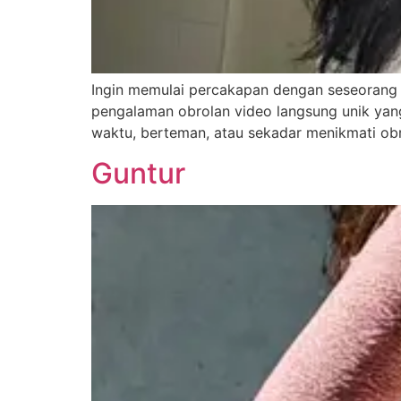
Ingin memulai percakapan dengan seseorang 
pengalaman obrolan video langsung unik yan
waktu, berteman, atau sekadar menikmati obr
Guntur