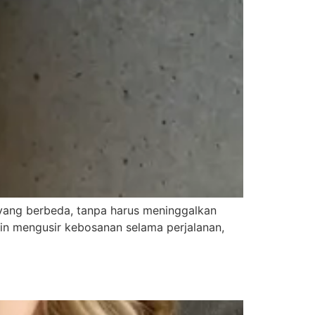
 yang berbeda, tanpa harus meninggalkan
gin mengusir kebosanan selama perjalanan,