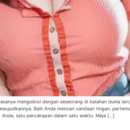
anya mengobrol dengan seseorang di belahan dunia lain
wujudkannya. Baik Anda mencari candaan ringan, pertem
r Anda, satu percakapan dalam satu waktu. Meja […]