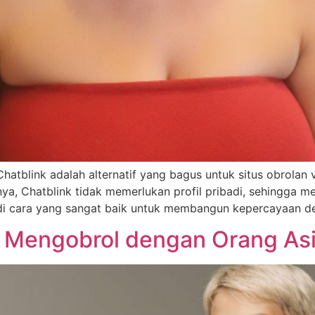
atblink adalah alternatif yang bagus untuk situs obrolan
nnya, Chatblink tidak memerlukan profil pribadi, sehingg
adi cara yang sangat baik untuk membangun kepercayaan d
k Mengobrol dengan Orang As