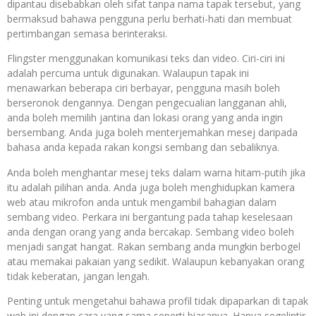
dipantau disebabkan oleh sifat tanpa nama tapak tersebut, yang
bermaksud bahawa pengguna perlu berhati-hati dan membuat
pertimbangan semasa berinteraksi.
Flingster menggunakan komunikasi teks dan video. Ciri-ciri ini
adalah percuma untuk digunakan. Walaupun tapak ini
menawarkan beberapa ciri berbayar, pengguna masih boleh
berseronok dengannya. Dengan pengecualian langganan ahli,
anda boleh memilih jantina dan lokasi orang yang anda ingin
bersembang. Anda juga boleh menterjemahkan mesej daripada
bahasa anda kepada rakan kongsi sembang dan sebaliknya.
Anda boleh menghantar mesej teks dalam warna hitam-putih jika
itu adalah pilihan anda. Anda juga boleh menghidupkan kamera
web atau mikrofon anda untuk mengambil bahagian dalam
sembang video. Perkara ini bergantung pada tahap keselesaan
anda dengan orang yang anda bercakap. Sembang video boleh
menjadi sangat hangat. Rakan sembang anda mungkin berbogel
atau memakai pakaian yang sedikit. Walaupun kebanyakan orang
tidak keberatan, jangan lengah.
Penting untuk mengetahui bahawa profil tidak dipaparkan di tapak
web ini dengan cara yang sama seperti biasanya. Hanya segelintir