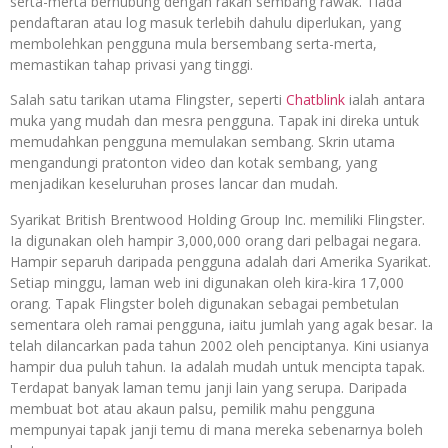
serta-merta berhubung dengan rakan sembang rawak. Tiada
pendaftaran atau log masuk terlebih dahulu diperlukan, yang
membolehkan pengguna mula bersembang serta-merta,
memastikan tahap privasi yang tinggi.
Salah satu tarikan utama Flingster, seperti
Chatblink
ialah antara
muka yang mudah dan mesra pengguna. Tapak ini direka untuk
memudahkan pengguna memulakan sembang. Skrin utama
mengandungi pratonton video dan kotak sembang, yang
menjadikan keseluruhan proses lancar dan mudah.
Syarikat British Brentwood Holding Group Inc. memiliki Flingster.
Ia digunakan oleh hampir 3,000,000 orang dari pelbagai negara.
Hampir separuh daripada pengguna adalah dari Amerika Syarikat.
Setiap minggu, laman web ini digunakan oleh kira-kira 17,000
orang. Tapak Flingster boleh digunakan sebagai pembetulan
sementara oleh ramai pengguna, iaitu jumlah yang agak besar. Ia
telah dilancarkan pada tahun 2002 oleh penciptanya. Kini usianya
hampir dua puluh tahun. Ia adalah mudah untuk mencipta tapak.
Terdapat banyak laman temu janji lain yang serupa. Daripada
membuat bot atau akaun palsu, pemilik mahu pengguna
mempunyai tapak janji temu di mana mereka sebenarnya boleh