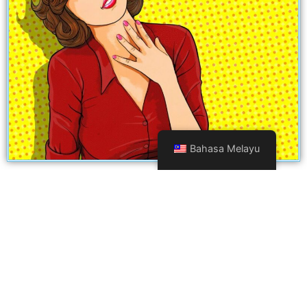
Bahasa Melayu