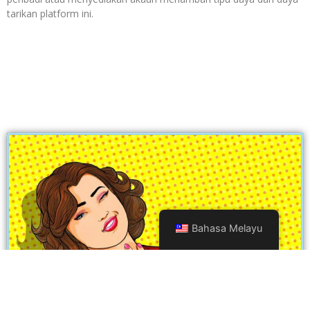
tarikan platform ini.
Bahasa Melayu