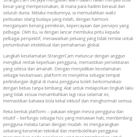
besar yang mempesonakan, di mana para hadirin berasal dari
seluruh dunia. Melalui mediumnya, ia memudahkan waltz
perbualan silang budaya yang indah, dengan harmoni
menganyam benang pemikiran, kepercayaan dan persepsi yang
pelbagai. Oleh itu, ia dengan lancar membuka pintu kepada
pelbagai perspektif, menawarkan peluang yang tidak ternilai untuk
pertumbuhan intelektual dan pemahaman global.
Langkah keselamatan StrangerCam meluncur dengan anggun
mengikut rentak keperluan pengguna, memastikan persekitaran
yang selesa dan amanah. Dengan menjadikan keselamatan
sebagai keutamaan, platform ini menjelma sebagai tempat
perlindungan digital di mana pengguna boleh berkomunikasi
dengan bebas tanpa bimbang. Alat untuk melaporkan tingkah laku
yang tidak sesuai menambahkan lagi rasa selamat ini,
memastikan bahawa bola kekal inklusif dan menghormati semua.
Reka bentuk platform – pakaian elegan mesra pengguna dan
intuitif – berfungsi sebagai hos yang menawan hati, membimbing
pengguna melalui tarian dengan mudah. Ini mengurangkan
sebarang kerumitan teknikal dan membolehkan pengguna