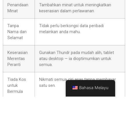
Penandaan
Tambahkan minat untuk meningkatkan
Minat
keserasian dalam perlawanan.
Tanpa
Tidak perlu berkongsi data peribadi
Nama dan
melainkan anda mahu.
Selamat
Keserasian
Gunakan Thundr pada mudah alih, tablet
Merentas
atau desktop — ia dioptimumkan untuk
Peranti
semua.
Tiada Kos
Nikmati semua ciri asas tanpa membayar
untuk
satu sen.
Bahasa Melayu
Bermula
Penukaran
Jangan bergembira dengan seseorang?
Padanan
Ketik sekali untuk beralih ke sembang
Mudah
seterusnya.